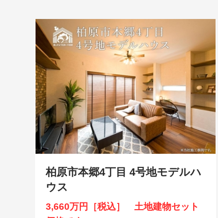
柏原市本郷4丁目 4号地モデルハ
ウス
3,660万円［税込］ 土地建物セット