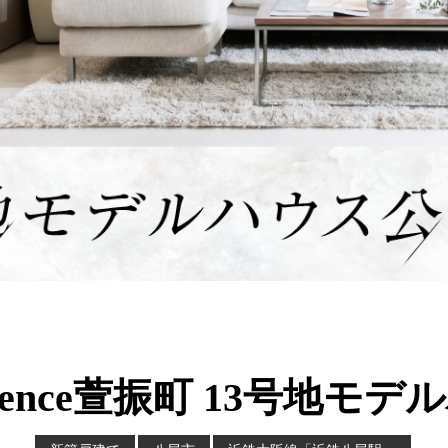
lligence萱振町 13号地モ