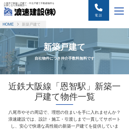
八尾市で新築一戸建て・中古戸建て不動産物件を
お探しなら浪速建設へ
電話
HOME
新築戸建て
新築戸建て
自社物件につき仲介手数料無料です
近鉄大阪線「恩智駅」新築一
戸建て物件一覧
八尾市やその周辺で、理想の住まいを手に入れませんか？
浪速建設では、設計・施工・引渡しまで一貫してサポート
し、
安心で快適な高性能の新築一戸建てを提供していま