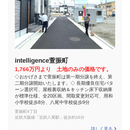
intelligence萱振町
1,766万円より 土地のみの価格です。
◇おかげさまで萱振町は第一期分譲を終え、第
二期分譲開始いたします。◇ 長期優良住宅パタ
ーン選択可、屋根裏収納＆キッチン床下収納庫
が標準仕様、全20区画、間取変更対応可、用和
小学校徒歩8分、八尾中学校徒歩9分
萱振町4丁目
近鉄大阪線「近鉄八尾駅」徒歩約16分
詳しく見る