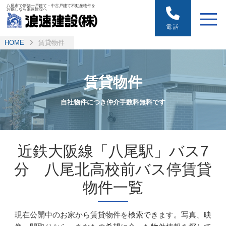
八尾市で新築一戸建て・中古戸建て不動産物件を
お探しなら浪速建設へ
電話
HOME
賃貸物件
賃貸物件
自社物件につき仲介手数料無料です
近鉄大阪線「八尾駅」バス7
分 八尾北高校前バス停賃貸
物件一覧
現在公開中のお家から賃貸物件を検索できます。写真、映