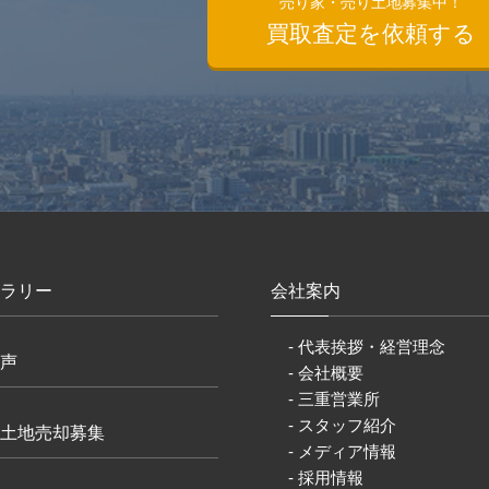
売り家・売り土地募集中！
買取査定を依頼する
ラリー
会社案内
- 代表挨拶・経営理念
声
- 会社概要
- 三重営業所
- スタッフ紹介
土地売却募集
- メディア情報
- 採用情報