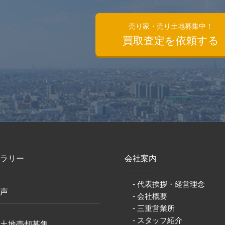
）
売り家・売り土地募集中！
買取査定を依頼する
ラリー
会社案内
- 代表挨拶・経営理念
声
- 会社概要
- 三重営業所
- スタッフ紹介
土地売却募集