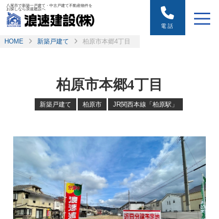
八尾市で新築一戸建て・中古戸建て不動産物件を
お探しなら浪速建設へ
電話
HOME
新築戸建て
柏原市本郷4丁目
柏原市本郷4丁目
新築戸建て
柏原市
JR関西本線「柏原駅」