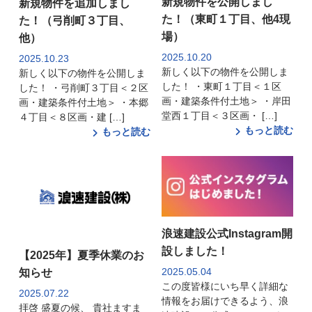
新規物件を公開しまし
新規物件を追加しまし
た！（東町１丁目、他4現
た！（弓削町３丁目、
場）
他）
2025.10.20
2025.10.23
新しく以下の物件を公開しま
新しく以下の物件を公開しま
した！ ・東町１丁目＜１区
した！ ・弓削町３丁目＜２区
画・建築条件付土地＞ ・岸田
画・建築条件付土地＞ ・本郷
堂西１丁目＜３区画・ […]
４丁目＜８区画・建 […]
もっと読む
もっと読む
浪速建設公式Instagram開
設しました！
【2025年】夏季休業のお
2025.05.04
知らせ
この度皆様にいち早く詳細な
2025.07.22
情報をお届けできるよう、浪
拝啓 盛夏の候、 貴社ますま