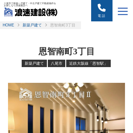
八尾市で新築一戸建て・中古戸建て不動産物件を
お探しなら浪速建設へ
電話
HOME
新築戸建て
恩智南町3丁目
恩智南町3丁目
新築戸建て
八尾市
近鉄大阪線「恩智駅」