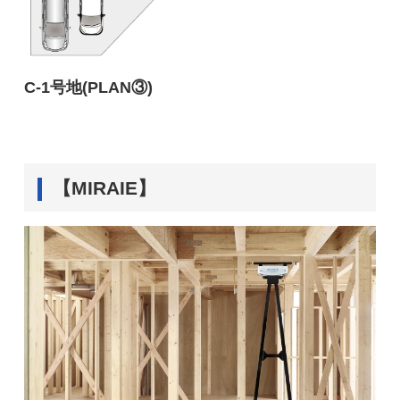
C-1号地(PLAN③)
【MIRAIE】