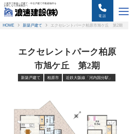
八尾市で新築一戸建て・中古戸建て不動産物件を
お探しなら浪速建設へ
電話
HOME
新築戸建て
エクセレントパーク柏原市旭ケ丘 第2期
エクセレントパーク柏原
市旭ケ丘 第2期
新築戸建て
柏原市
近鉄大阪線「河内国分駅」